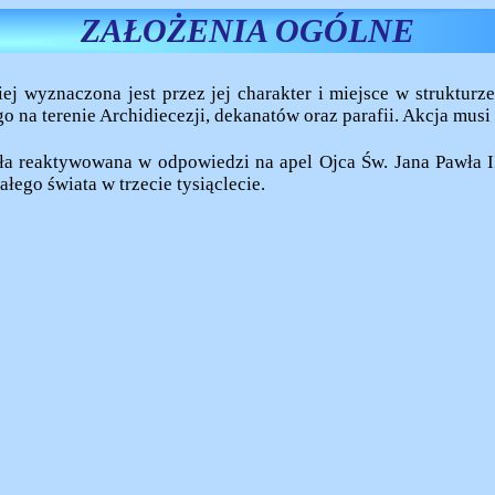
ZAŁOŻENIA OGÓLNE
iej wyznaczona jest przez jej charakter i miejsce w struktur
a terenie Archidiecezji, dekanatów oraz parafii. Akcja musi te
ała reaktywowana w odpowiedzi na apel Ojca Św. Jana Pawła II
ego świata w trzecie tysiąclecie.