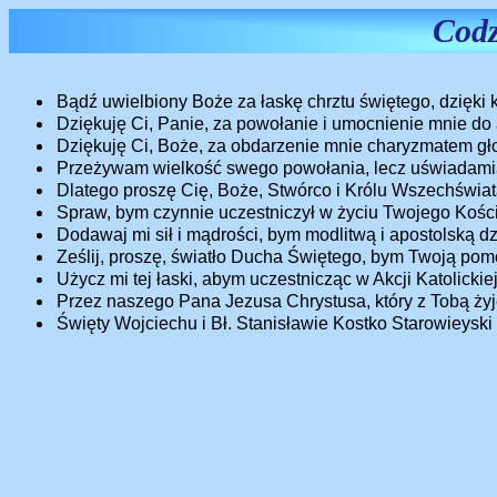
Codz
Bądź uwielbiony Boże za łaskę chrztu świętego, dzięki 
Dziękuję Ci, Panie, za powołanie i umocnienie mnie do 
Dziękuję Ci, Boże, za obdarzenie mnie charyzmatem g
Przeżywam wielkość swego powołania, lecz uświadamia
Dlatego proszę Cię, Boże, Stwórco i Królu Wszechświa
Spraw, bym czynnie uczestniczył w życiu Twojego Kości
Dodawaj mi sił i mądrości, bym modlitwą i apostolską dzi
Ześlij, proszę, światło Ducha Świętego, bym Twoją pomo
Użycz mi tej łaski, abym uczestnicząc w Akcji Katolic
Przez naszego Pana Jezusa Chrystusa, który z Tobą żyj
Święty Wojciechu i Bł. Stanisławie Kostko Starowieyski 