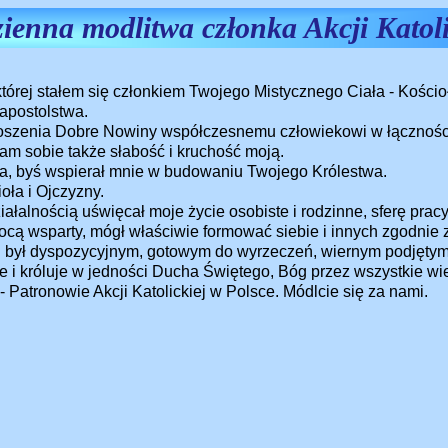
ienna modlitwa członka Akcji Katoli
której stałem się członkiem Twojego Mistycznego Ciała - Kościo
apostolstwa.
łoszenia Dobre Nowiny współczesnemu człowiekowi w łącznośc
m sobie także słabość i kruchość moją.
ta, byś wspierał mnie w budowaniu Twojego Królestwa.
oła i Ojczyzny.
ałalnością uświęcał moje życie osobiste i rodzinne, sferę pracy
cą wsparty, mógł właściwie formować siebie i innych zgodnie z 
kiej był dyspozycyjnym, gotowym do wyrzeczeń, wiernym podjęt
e i króluje w jedności Ducha Świętego, Bóg przez wszystkie wi
- Patronowie Akcji Katolickiej w Polsce. Módlcie się za nami.