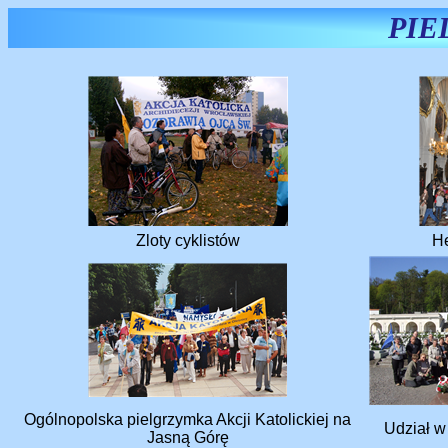
PIE
Zloty cyklistów
H
Ogólnopolska pielgrzymka Akcji Katolickiej na
Udział w
Jasną Górę