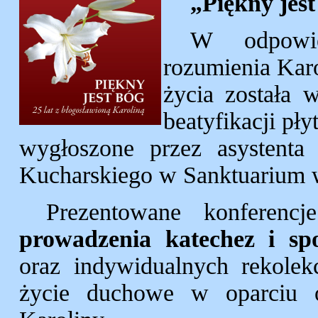
„Piękny jest
W odpowie
rozumienia Karo
życia została w
beatyfikacji pł
wygłoszone przez asystent
Kucharskiego w Sanktuarium 
Prezentowane konferen
prowadzenia katechez i sp
oraz indywidualnych rekolek
życie duchowe w oparciu o