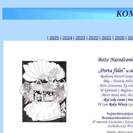
KO
|
2025
|
2024
|
2023
|
2022
|
2021
|
2020
|
20