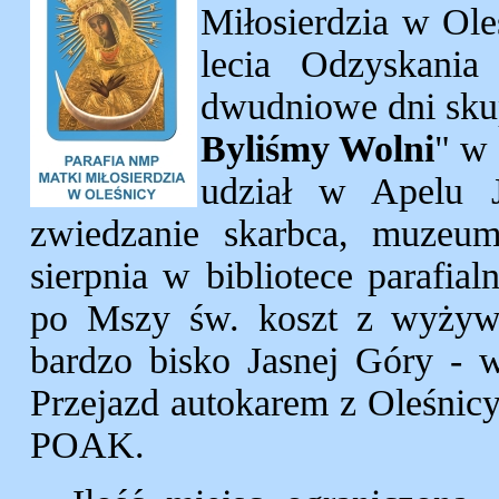
Miłosierdzia w Ol
lecia Odzyskania 
dwudniowe dni skup
Byliśmy Wolni
" w 
udział w Apelu J
zwiedzanie skarbca, muzeum
sierpnia w bibliotece parafia
po Mszy św. koszt z wyżywi
bardzo bisko Jasnej Góry - 
Przejazd autokarem z Oleśnic
POAK.